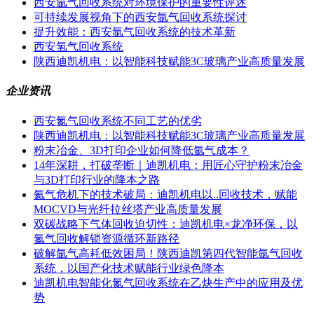
西安氩气回收系统对环境保护的重要性评述
可持续发展视角下的西安氩气回收系统探讨
提升效能：西安氩气回收系统的技术革新
西安氢气回收系统
陕西迪凯机电：以智能科技赋能3C玻璃产业高质量发展
企业资讯
西安氮气回收系统不同工艺的优劣
陕西迪凯机电：以智能科技赋能3C玻璃产业高质量发展
粉末冶金、3D打印企业如何降低氩气成本？
14年深耕，打破垄断｜迪凯机电：用匠心守护粉末冶金
与3D打印行业的降本之路
氦气危机下的技术破局：迪凯机电以..回收技术，赋能
MOCVD与光纤拉丝塔产业高质量发展
双碳战略下气体回收迫切性：迪凯机电×龙净环保，以
氮气回收解锁资源循环新路径
破解氩气高耗低效困局！陕西迪凯第四代智能氩气回收
系统，以国产化技术赋能行业绿色降本
迪凯机电智能化氮气回收系统在乙炔生产中的应用及优
势