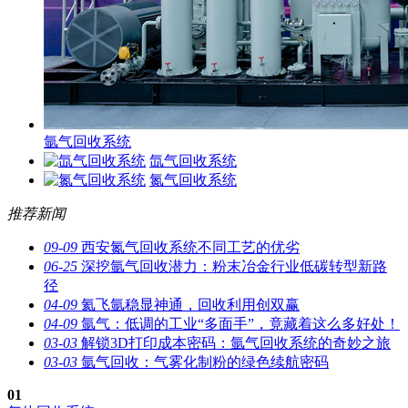
氩气回收系统
氙气回收系统
氮气回收系统
推荐新闻
09-09
西安氮气回收系统不同工艺的优劣
06-25
深挖氩气回收潜力：粉末冶金行业低碳转型新路
径
04-09
氦飞氩稳显神通，回收利用创双赢
04-09
氩气：低调的工业“多面手”，竟藏着这么多好处！
03-03
解锁3D打印成本密码：氩气回收系统的奇妙之旅
03-03
氩气回收：气雾化制粉的绿色续航密码
01