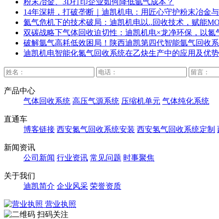
粉末冶金、3D打印企业如何降低氩气成本？
14年深耕，打破垄断｜迪凯机电：用匠心守护粉末冶金与
氦气危机下的技术破局：迪凯机电以..回收技术，赋能M
双碳战略下气体回收迫切性：迪凯机电×龙净环保，以氮
破解氩气高耗低效困局！陕西迪凯第四代智能氩气回收系
迪凯机电智能化氮气回收系统在乙炔生产中的应用及优势
产品中心
气体回收系统
高压气源系统
压缩机单元
气体纯化系统
直通车
博客链接
西安氮气回收系统安装
西安氢气回收系统定制
新闻资讯
公司新闻
行业资讯
常见问题
时事聚焦
关于我们
迪凯简介
企业风采
荣誉资质
营业执照
扫码关注