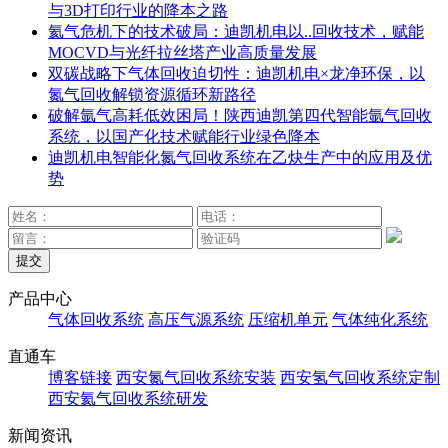
与3D打印行业的降本之路
氦气危机下的技术破局：迪凯机电以..回收技术，赋能
MOCVD与光纤拉丝塔产业高质量发展
双碳战略下气体回收迫切性：迪凯机电×龙净环保，以
氮气回收解锁资源循环新路径
破解氩气高耗低效困局！陕西迪凯第四代智能氩气回收
系统，以国产化技术赋能行业绿色降本
迪凯机电智能化氮气回收系统在乙炔生产中的应用及优
势
提交
产品中心
气体回收系统
高压气源系统
压缩机单元
气体纯化系统
直通车
博客链接
西安氮气回收系统安装
西安氢气回收系统定制
西安氦气回收系统研发
新闻资讯