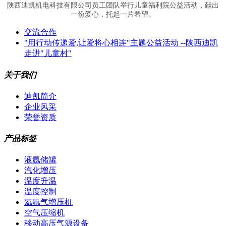
陕西迪凯机电科技有限公司员工团队举行儿童福利院公益活动，献出
一份爱心，托起一片希望。
交流合作
"用行动传递爱,让爱将心相连"主题公益活动 --陕西迪凯
走进"儿童村"
关于我们
迪凯简介
企业风采
荣誉资质
产品标签
液氩储罐
汽化增压
温度升温
温度控制
氦氩气增压机
空气压缩机
移动高压气源设备